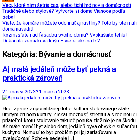
Veci, ktoré nám šetria čas, alebo tichí hrdinovia domácnosti
Tradičné alebo štýlové? Vytvorte si doma Vianoce podľa
seba!
Viete, že komáre môžete odohnať aj rastliny? Toto by ste mali
doma nasadiť!
Rozmýšľate nad fasádou svojho domu? Vyskúšajte tehlu!
Dokonalá zemiaková kaša – viete, ako na to?
Kategória: Bývanie a domácnosť
Aj malá jedáleň môže byť pekná a
praktická zároveň
21. marca 2023
21. marca 2023
Hoci žijeme v uponáhľanej dobe, kultúra stolovania je stále
určitým druhom kultúry. Získať možnosť stretnutia s rodinou či
priateľmi, ktorú stolovanie taktiež ponúka, tiež nie je na škodu.
Ak máte menší byt alebo dom, jedáleň býva obvykle súčasťou
kuchyne. Nemusí to byť problém pri jej zariaďovaní a
zveľaďovaní. Rohové sedenie […]