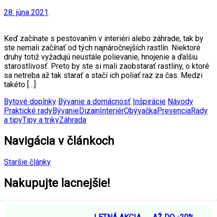
28. júna 2021
Keď začínate s pestovaním v interiéri alebo záhrade, tak by
ste nemali začínať od tých najnáročnejších rastlín. Niektoré
druhy totiž vyžadujú neustále polievanie, hnojenie a ďalšiu
starostlivosť. Preto by ste si mali zaobstarať rastliny, o ktoré
sa netreba až tak starať a stačí ich poliať raz za čas. Medzi
takéto […]
Bytové doplnky
Bývanie a domácnosť
Inšpirácie
Návody
Praktické rady
Bývanie
Dizajn
Interiér
Obývačka
Prevencia
Rady
a tipy
Tipy a triky
Záhrada
Navigácia v článkoch
Staršie články
Nakupujte lacnejšie!