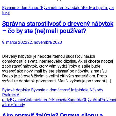
Bývanie a domácnosť
Bývanie
Interiér
Jedáleň
Rady a tipy
Tipy a
triky
Správna starostlivosť o drevený nábytok
– čo by ste (ne)mali používať?
9. marca 2022
22. novembra 2023
Drevený nábytok je neoddeliteľnou súčasťou našich
domácností a sveta interiérového dizajnu. Ak si chcete naozaj
zaobstarať nábytok, ktorý vám vydrží roky a stále bude
vyzerať ako nový, mali by ste siahnuť po nábytku z masívu.
Drevo je zároveň živým a veľmi citlivým materiálom. Preto
vyžaduje dostatok pozornosti. Masív vyžaduje pozornosť […]
Bytové doplnky
Bývanie a domácnosť
Inšpirácie
Návody
Praktické
rady
Bývanie
Čistenie
Interiér
Kuchyňa
Kúpeľňa
Obývačka
Prevenc
a triky
Trendy
Ako opraviť žalúzie? Oprava silonu a