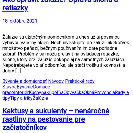
retiazky
18. októbra 2021
Žalúzie sú užitočným pomocníkom a dnes už aj povinnou
výbavou väčšiny okien. Nech investujete do žalúzií akékoľvek
množstvo peňazí, bežným používaním im dáte poriadne
zabrať. Problémy sa môžu prejaviť na ovládacej retiazke,
silone, ktorý drží žalúzie pokope aj na samotných žalúziách.
Nepotrebujete volať odborníka, ale stačí trošku šikovnosti a
dobrý […]
Bývanie a domácnosť
Návody
Praktické rady
Stavba
Bývanie
Domáce
práce
Interiér
Kuchyňa
Kúpeľňa
Obývačka
Okná
Prevencia
Rady a
tipy
Tipy a triky
Žalúzie
Kaktusy a sukulenty – nenáročné
rastliny na pestovanie pre
začiatočníkov