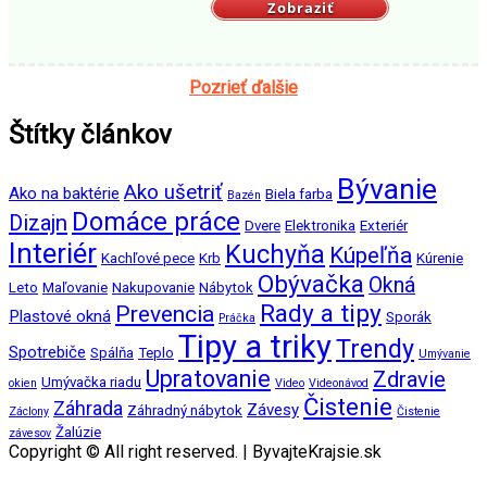
Zobraziť
Pozrieť ďalšie
Štítky článkov
Bývanie
Ako ušetriť
Ako na baktérie
Biela farba
Bazén
Domáce práce
Dizajn
Dvere
Elektronika
Exteriér
Interiér
Kuchyňa
Kúpeľňa
Kachľové pece
Krb
Kúrenie
Obývačka
Okná
Leto
Maľovanie
Nakupovanie
Nábytok
Rady a tipy
Prevencia
Plastové okná
Sporák
Práčka
Tipy a triky
Trendy
Spotrebiče
Spálňa
Teplo
Umývanie
Upratovanie
Zdravie
Umývačka riadu
okien
Video
Videonávod
Čistenie
Záhrada
Závesy
Záhradný nábytok
Záclony
Čistenie
Žalúzie
závesov
Copyright © All right reserved.
|
ByvajteKrajsie.sk