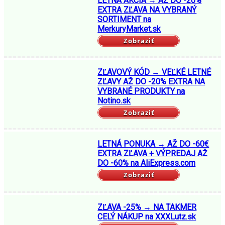
LETNÁ AKCIA → AŽ DO -20%
EXTRA ZĽAVA NA VYBRANÝ
SORTIMENT na
MerkuryMarket.sk
Zobraziť
ZĽAVOVÝ KÓD → VEĽKÉ LETNÉ
ZĽAVY AŽ DO -20% EXTRA NA
VYBRANÉ PRODUKTY na
Notino.sk
Zobraziť
LETNÁ PONUKA → AŽ DO -60€
EXTRA ZĽAVA + VÝPREDAJ AŽ
DO -60% na AliExpress.com
Zobraziť
ZĽAVA -25% → NA TAKMER
CELÝ NÁKUP na XXXLutz.sk