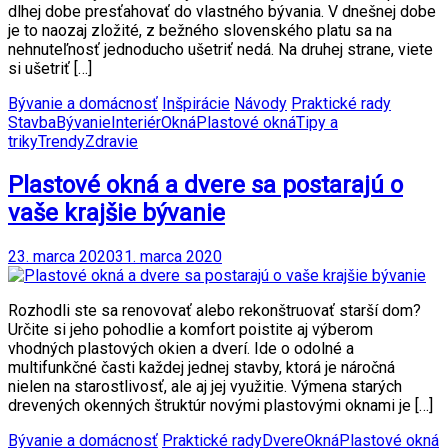
dlhej dobe presťahovať do vlastného bývania. V dnešnej dobe
je to naozaj zložité, z bežného slovenského platu sa na
nehnuteľnosť jednoducho ušetriť nedá. Na druhej strane, viete
si ušetriť […]
Bývanie a domácnosť
Inšpirácie
Návody
Praktické rady
Stavba
Bývanie
Interiér
Okná
Plastové okná
Tipy a
triky
Trendy
Zdravie
Plastové okná a dvere sa postarajú o
vaše krajšie bývanie
23. marca 2020
31. marca 2020
Rozhodli ste sa renovovať alebo rekonštruovať starší dom?
Určite si jeho pohodlie a komfort poistite aj výberom
vhodných plastových okien a dverí. Ide o odolné a
multifunkčné časti každej jednej stavby, ktorá je náročná
nielen na starostlivosť, ale aj jej využitie. Výmena starých
drevených okenných štruktúr novými plastovými oknami je […]
Bývanie a domácnosť
Praktické rady
Dvere
Okná
Plastové okná