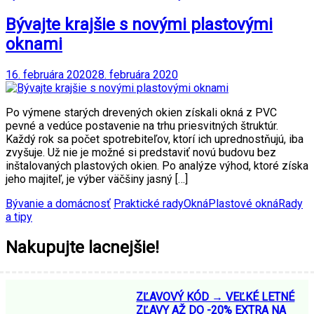
Bývajte krajšie s novými plastovými
oknami
16. februára 2020
28. februára 2020
Po výmene starých drevených okien získali okná z PVC
pevné a vedúce postavenie na trhu priesvitných štruktúr.
Každý rok sa počet spotrebiteľov, ktorí ich uprednostňujú, iba
zvyšuje. Už nie je možné si predstaviť novú budovu bez
inštalovaných plastových okien. Po analýze výhod, ktoré získa
jeho majiteľ, je výber väčšiny jasný […]
Bývanie a domácnosť
Praktické rady
Okná
Plastové okná
Rady
a tipy
Nakupujte lacnejšie!
ZĽAVOVÝ KÓD → VEĽKÉ LETNÉ
ZĽAVY AŽ DO -20% EXTRA NA