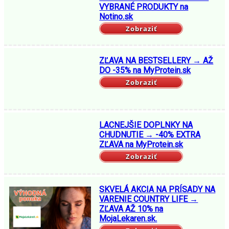
VYBRANÉ PRODUKTY na
Notino.sk
Zobraziť
ZĽAVA NA BESTSELLERY → AŽ
DO -35% na MyProtein.sk
Zobraziť
LACNEJŠIE DOPLNKY NA
CHUDNUTIE → -40% EXTRA
ZĽAVA na MyProtein.sk
Zobraziť
SKVELÁ AKCIA NA PRÍSADY NA
VARENIE COUNTRY LIFE →
ZĽAVA AŽ 10% na
MojaLekaren.sk.