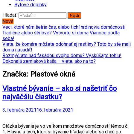
Bytové doplnky
Hľadať:
Nové
Veci, ktoré nám šetria čas, alebo tichí hrdinovia domácnosti
Tradičné alebo štýlové? Vytvorte si doma Vianoce podľa
seba!
Viete, že komáre môžete odohnať aj rastliny? Toto by ste mali
doma nasadiť!
Rozmýšľate nad fasádou svojho domu? Vyskúšajte tehlu!
Dokonalá zemiaková kaša – viete, ako na to?
Značka: Plastové okná
Vlastné bývanie – ako si našetriť čo
najväčšiu čiastku?
3. februára 2021
16. februára 2021
Otázka bývania je vo veľkom množstve domácností témou č.
1. Hlavne u tých, ktorí si bývanie hľadajú alebo sa chcú po