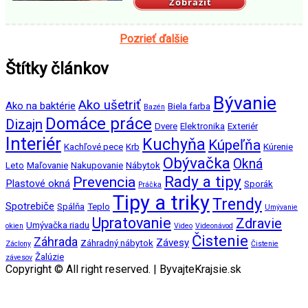
Zobraziť
Pozrieť ďalšie
Štítky článkov
Bývanie
Ako ušetriť
Ako na baktérie
Biela farba
Bazén
Domáce práce
Dizajn
Dvere
Elektronika
Exteriér
Interiér
Kuchyňa
Kúpeľňa
Kachľové pece
Krb
Kúrenie
Obývačka
Okná
Leto
Maľovanie
Nakupovanie
Nábytok
Rady a tipy
Prevencia
Plastové okná
Sporák
Práčka
Tipy a triky
Trendy
Spotrebiče
Spálňa
Teplo
Umývanie
Upratovanie
Zdravie
Umývačka riadu
okien
Video
Videonávod
Čistenie
Záhrada
Závesy
Záhradný nábytok
Záclony
Čistenie
Žalúzie
závesov
Copyright © All right reserved.
|
ByvajteKrajsie.sk