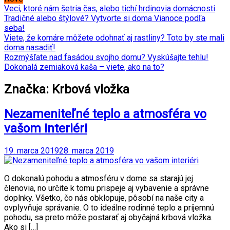
Veci, ktoré nám šetria čas, alebo tichí hrdinovia domácnosti
Tradičné alebo štýlové? Vytvorte si doma Vianoce podľa
seba!
Viete, že komáre môžete odohnať aj rastliny? Toto by ste mali
doma nasadiť!
Rozmýšľate nad fasádou svojho domu? Vyskúšajte tehlu!
Dokonalá zemiaková kaša – viete, ako na to?
Značka: Krbová vložka
Nezameniteľné teplo a atmosféra vo
vašom interiéri
19. marca 2019
28. marca 2019
O dokonalú pohodu a atmosféru v dome sa starajú jej
členovia, no určite k tomu prispeje aj vybavenie a správne
doplnky. Všetko, čo nás obklopuje, pôsobí na naše city a
ovplyvňuje správanie. O to ideálne rodinné teplo a príjemnú
pohodu, sa preto môže postarať aj obyčajná krbová vložka.
Ako si […]