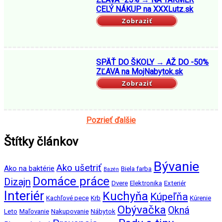
CELÝ NÁKUP na XXXLutz.sk
Zobraziť
SPÄŤ DO ŠKOLY → AŽ DO -50%
ZĽAVA na MojNabytok.sk
Zobraziť
Pozrieť ďalšie
Štítky článkov
Bývanie
Ako ušetriť
Ako na baktérie
Biela farba
Bazén
Domáce práce
Dizajn
Dvere
Elektronika
Exteriér
Interiér
Kuchyňa
Kúpeľňa
Kachľové pece
Krb
Kúrenie
Obývačka
Okná
Leto
Maľovanie
Nakupovanie
Nábytok