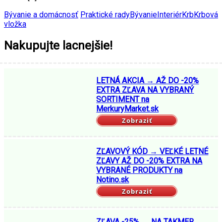
Bývanie a domácnosť
Praktické rady
Bývanie
Interiér
Krb
Krbová
vložka
Nakupujte lacnejšie!
LETNÁ AKCIA → AŽ DO -20%
EXTRA ZĽAVA NA VYBRANÝ
SORTIMENT na
MerkuryMarket.sk
Zobraziť
ZĽAVOVÝ KÓD → VEĽKÉ LETNÉ
ZĽAVY AŽ DO -20% EXTRA NA
VYBRANÉ PRODUKTY na
Notino.sk
Zobraziť
ZĽAVA -25% → NA TAKMER